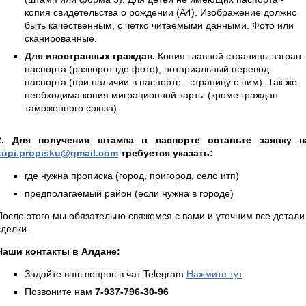
копия свидетельства о рождении (А4). Изображение должно
быть качественным, с четко читаемыми данными. Фото или
сканированные.
Для иностранных граждан.
Копия главной страницы загран.
паспорта (разворот где фото), нотариальный перевод
паспорта (при наличии в паспорте - страницу с ним). Так же
необходима копия миграционной карты (кроме граждан
таможенного союза).
2. Для получения штампа в паспорте оставьте заявку н
kupi.propisku@gmail.com
требуется указать:
где нужна прописка (город, пригород, село итп)
предполагаемый район (если нужна в городе)
После этого мы обязательно свяжемся с вами и уточним все детали
сделки.
Наши контакты в Алдане:
Задайте ваш вопрос в чат Telegram
Нажмите тут
Позвоните нам
7-937-796-30-96