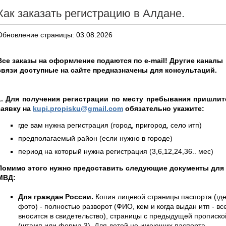
Как заказать регистрацию в Алдане.
Обновление страницы: 03.08.2026
Все заказы на оформление подаются по e-mail! Другие каналы
связи доступные на сайте предназначены для консультаций.
1. Для получения регистрации по месту пребывания пришлит
заявку на
kupi.propisku@gmail.com
обязательно укажите:
где вам нужна регистрация (город, пригород, село итп)
предполагаемый район (если нужно в городе)
период на который нужна регистрация (3,6,12,24,36.. мес)
Помимо этого нужно предоставить следующие документы для
МВД:
Для граждан России.
Копия лицевой страницы паспорта (гд
фото) - полностью разворот (ФИО, кем и когда выдан итп - вс
вносится в свидетельство), страницы с предыдущей прописко
(штамп или форма 3). Для детей не имеющих паспорта -